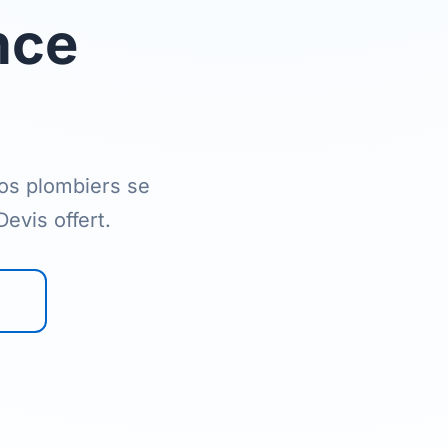
nce
nos plombiers se
evis offert.