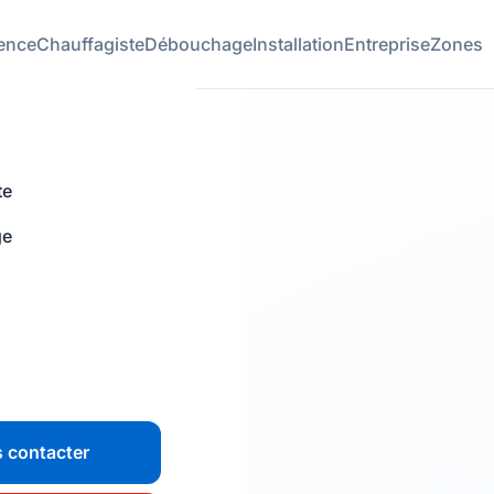
ence
Chauffagiste
Débouchage
Installation
Entreprise
Zones
te
ge
 contacter