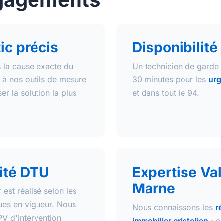
ic précis
Disponibilité 
s la cause exacte du
Un technicien de garde 
à nos outils de mesure
30 minutes pour les
ur
r la solution la plus
et dans tout le 94.
ité DTU
Expertise Va
Marne
est réalisé selon les
ues en vigueur. Nous
Nous connaissons les
r
PV d'intervention
immobilier cristolien
: c