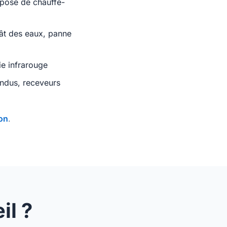
 pose de chauffe-
ât des eaux, panne
ie infrarouge
ndus, receveurs
ion
.
il ?