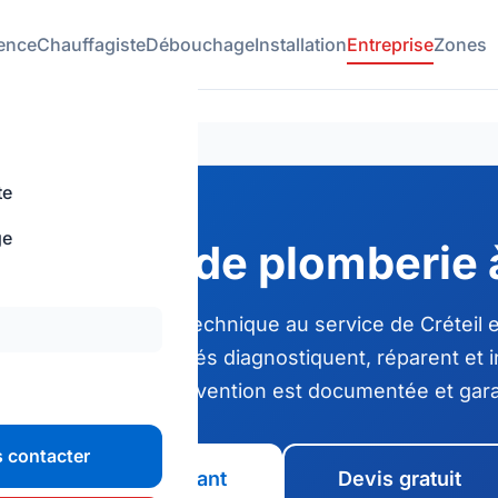
ence
Chauffagiste
Débouchage
Installation
Entreprise
Zones
te
ge
ntreprise de plomberie à
ze ans d'expertise technique au service de Créteil 
 Nos plombiers qualifiés diagnostiquent, réparent et i
ision — chaque intervention est documentée et gara
 contacter
Appeler maintenant
Devis gratuit