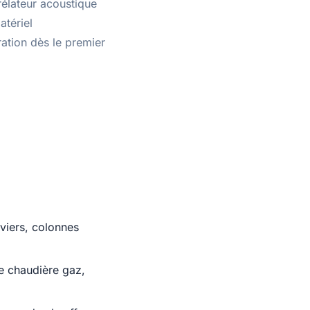
rélateur acoustique
tériel
ration dès le premier
viers, colonnes
e chaudière gaz,