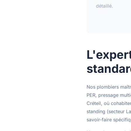
détaillé.
L'exper
standar
Nos plombiers maîtr
PER
,
pressage mult
Créteil, où cohabit
standing (secteur L
savoir-faire spécifi