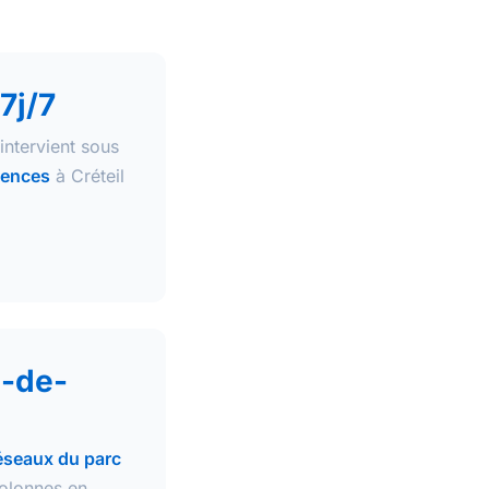
7j/7
intervient sous
gences
à Créteil
l-de-
éseaux du parc
olonnes en