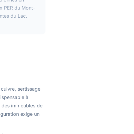
ux PER du Mont-
entes du Lac.
 cuivre
,
sertissage
dispensable à
, des immeubles de
iguration exige un