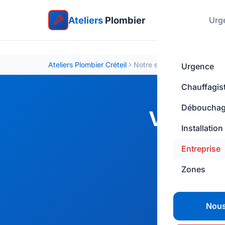
Ateliers
Plombier
Urg
Ateliers Plombier Créteil
Notre entreprise
Urgence
Chauffagis
Déboucha
Votre e
Installation
Plus de quin
Entreprise
Marne (94)
.
Zones
préc
Nous