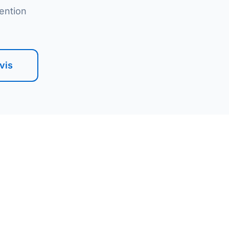
ention
vis