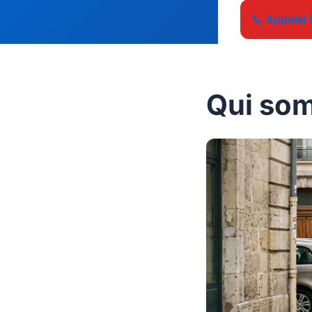
📞 Appeler 
Qui so