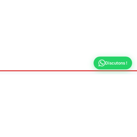
Discutons !
Ateliers
Plombier Créteil
Dépannage & urgence plomberie 7j/7 à Créteil
📍 Adresse